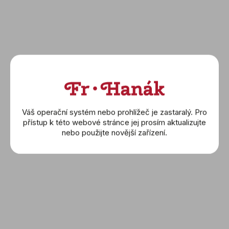
HAMILTON: Khaki
HAMILTON: Khaki
Expedition (H70315540)
Expedition (H70315940)
29 500 Kč
28 100 Kč
DETAIL
DETAIL
Váš operační systém nebo prohlížeč je zastaralý. Pro
přístup k této webové stránce jej prosím aktualizujte
nebo použijte novější zařízení.
HAMILTON: Khaki Field
HAMILTON: Khaki Field
(H69409930)
(H69439131)
18 900 Kč
20 200 Kč