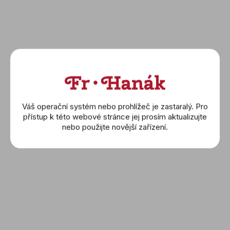
Mechanical
Mechanical (H69449961)
(H69439940)
16 700 Kč
18 900 Kč
DETAIL
DETAIL
Novinka
Novinka
Váš operační systém nebo prohlížeč je zastaralý. Pro
přístup k této webové stránce jej prosím aktualizujte
nebo použijte novější zařízení.
HAMILTON: Khaki Field
HAMILTON: Khaki Field
Mechanical Power
Mechanical Power
Reserve (H69509110)
Reserve (H69509130)
25 700 Kč
25 700 Kč