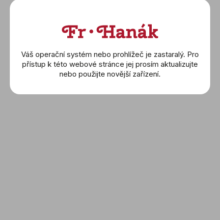
Yana Nesper
Elements
Omega
Náušnice
Váš operační systém nebo prohlížeč je zastaralý. Pro
přístup k této webové stránce jej prosím aktualizujte
Náhrdelníky
nebo použijte novější zařízení.
Prsteny
Náramky
Wolf
Montblanc
Buben & Zorweg
Friedrich
Sledujte nás a nic Vám