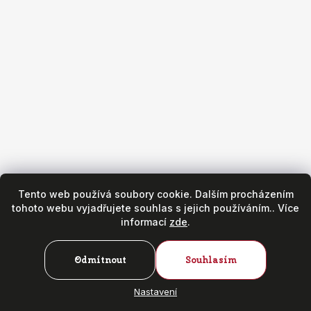
Obchod
Všeobecné obchodní podmínky
Reklamační podmínky
Puncovní značky
Hodinářský servis
Zásady ochrany osobních údajů
Tento web používá soubory cookie. Dalším procházením
tohoto webu vyjadřujete souhlas s jejich používáním.. Více
informací
zde
.
Odmítnout
Souhlasím
Copyright 2026
Fr. Hanák - hodinky & klenoty
. Všechna práva
vyhrazena.
Nastavení