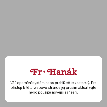
RADO: Florence
RADO: Florence
(R48913163)
(R48913403)
31 100 Kč
32 600 Kč
DETAIL
DETAIL
Váš operační systém nebo prohlížeč je zastaralý. Pro
přístup k této webové stránce jej prosím aktualizujte
nebo použijte novější zařízení.