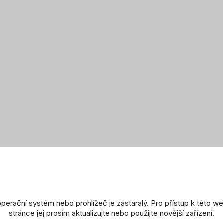
Spo
Tvar
Chro
Brili
Pros
Zna
Podobné produkty
perační systém nebo prohlížeč je zastaralý. Pro přístup k této w
stránce jej prosím aktualizujte nebo použijte novější zařízení.