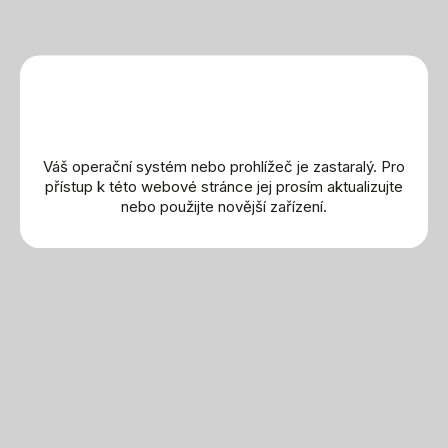
Seiko
Festina
Flik Flak
Cammilli
Yana Nesper
Elements
Váš operační systém nebo prohlížeč je zastaralý. Pro
přístup k této webové stránce jej prosím aktualizujte
Omega
nebo použijte novější zařízení.
Náušnice
Náhrdelníky
Prsteny
Náramky
Wolf
Montblanc
Buben & Zorweg
Friedrich