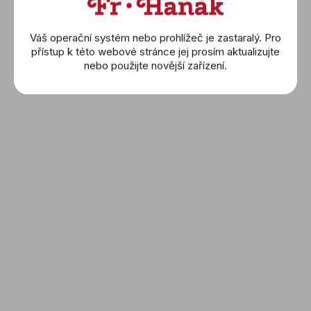
Váš operační systém nebo prohlížeč je zastaralý. Pro
přístup k této webové stránce jej prosím aktualizujte
CERTINA: DS Caimano
nebo použijte novější zařízení.
(C035.417.11.057.00)
15 100 Kč
DETAIL
NAČÍST DALŠÍ 2
S
t
1
2
O
r
v
á
NAHORU
l
n
á