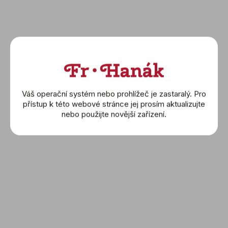
235 500 Kč
318 700 Kč
DETAIL
DETAIL
Váš operační systém nebo prohlížeč je zastaralý. Pro
přístup k této webové stránce jej prosím aktualizujte
nebo použijte novější zařízení.
ZENITH: Defy Skyline 36
ZENITH: Defy Skyline
(16.9400.670/51.I001)
Chrono
(03.9500.3600/21.I001)
318 700 Kč
341 300 Kč
DETAIL
DETAIL