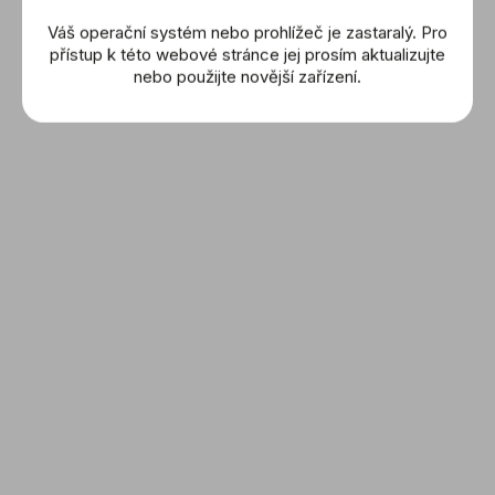
Váš operační systém nebo prohlížeč je zastaralý. Pro
RADO: Captain Cook
přístup k této webové stránce jej prosím aktualizujte
(R32105153)
nebo použijte novější zařízení.
61 500 Kč
DETAIL
NAČÍST 15 DALŠÍCH
S
t
1
3
O
r
v
á
NAHORU
l
n
á
k
d
o
a
v