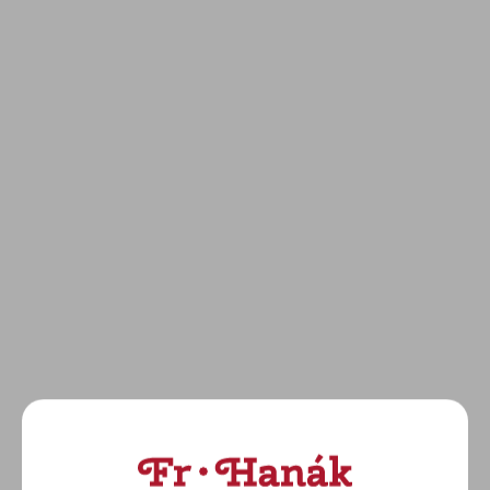
RADO: Captain Cook
RADO: CaptainCook
High-Tech Ceramic
(R32105203)
Skeleton (R32150168)
115 900 Kč
65 200 Kč
DETAIL
DETAIL