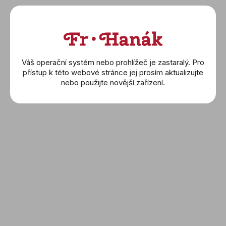
Cammilli
Yana Nesper
Elements
Omega
Váš operační systém nebo prohlížeč je zastaralý. Pro
Náušnice
přístup k této webové stránce jej prosím aktualizujte
Náhrdelníky
nebo použijte novější zařízení.
Prsteny
Náramky
Wolf
Montblanc
Buben & Zorweg
Friedrich