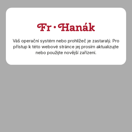
BREITLING: Avenger
BREITLING: Avenger
Váš operační systém nebo prohlížeč je zastaralý. Pro
Automatic 42
Automatic 42
přístup k této webové stránce jej prosím aktualizujte
(A17328101L1A1)
(A17328101L1X1)
nebo použijte novější zařízení.
132 500 Kč
125 000 Kč
DETAIL
DETAIL