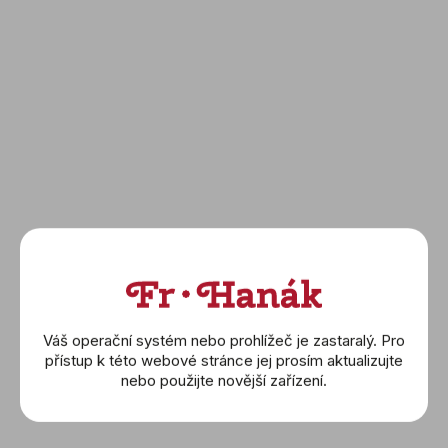
t
DETAIL
DETAIL
ů
TAG HEUER: Aquaracer
TAG HEUER: Aquaracer
(WBP1410.BA0622)
Outdoor New
(WBP1417.BA0622)
56 900 Kč
129 900 Kč
Váš operační systém nebo prohlížeč je zastaralý. Pro
přístup k této webové stránce jej prosím aktualizujte
DETAIL
DETAIL
nebo použijte novější zařízení.