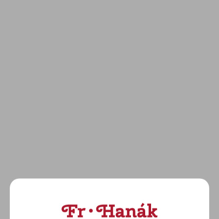
MAURICE LACROIX:
MAURICE LACROIX:
1975 Automatic
1975 Automatic
(756007-SS001-430-4)
(756007-SS002-130-1)
36 400 Kč
39 000 Kč
DETAIL
DETAIL