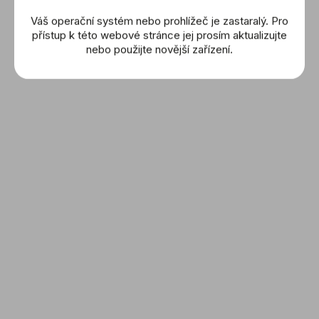
Váš operační systém nebo prohlížeč je zastaralý. Pro
MAURICE LACROIX:
přístup k této webové stránce jej prosím aktualizujte
1975 Automatic
nebo použijte novější zařízení.
(756007-SS002-330-1)
39 000 Kč
DETAIL
NAČÍST 15 DALŠÍCH
S
t
1
3
O
r
v
á
NAHORU
l
n
á
k
d
o
a
v